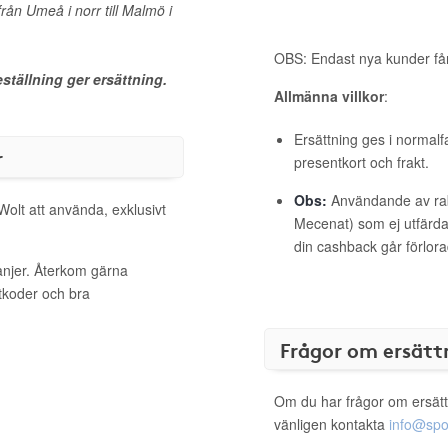
från Umeå i norr till Malmö i
OBS: Endast nya kunder får
ställning ger ersättning.
Allmänna villkor
:
Ersättning ges i normalf
r
presentkort och frakt.
Obs:
Användande av raba
Wolt att använda, exklusivt
Mecenat) som ej utfärdat
din cashback går förlora
anjer. Återkom gärna
ttkoder och bra
Frågor om ersätt
Om du har frågor om ersätt
vänligen kontakta
info@spo