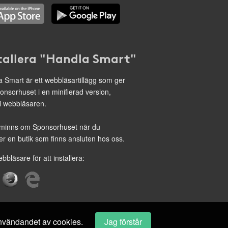
tallera "Handla Smart"
 Smart är ett webbläsartillägg som ger
onsorhuset i en minifierad version,
 i webbläsaren.
minns om Sponsorhuset när du
r en butik som finns ansluten hos oss.
ebbläsare för att installera:
 användandet av cookies.
Jag förstår