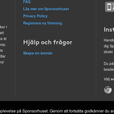
FAQ
Läs mer om Sponsorhuset
Privacy Policy
Registrera ny förening
kor i
Ins
att
ta är
Hjälp och frågor
Handla
hop.
dig Sp
ta
direkt
Skapa ett ärende
dlar
ra!
Du på
besöke
Välj w
 upplevelse på Sponsorhuset. Genom att fortsätta godkänner du