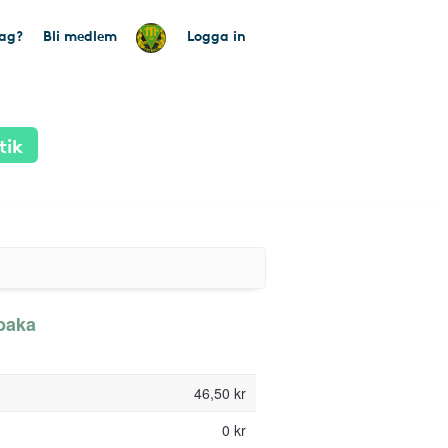
tag?
Bli medlem
Logga in
tik
lbaka
46,50 kr
0 kr