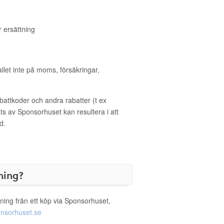
 ersättning
allet inte på moms, försäkringar,
ttkoder och andra rabatter (t ex
s av Sponsorhuset kan resultera i att
d.
ning?
ning från ett köp via Sponsorhuset,
nsorhuset.se