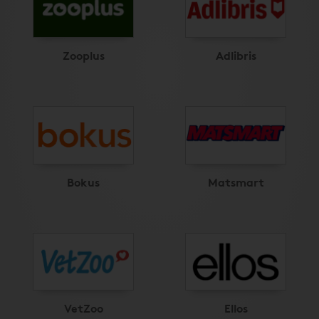
Zooplus
Adlibris
Bokus
Matsmart
VetZoo
Ellos