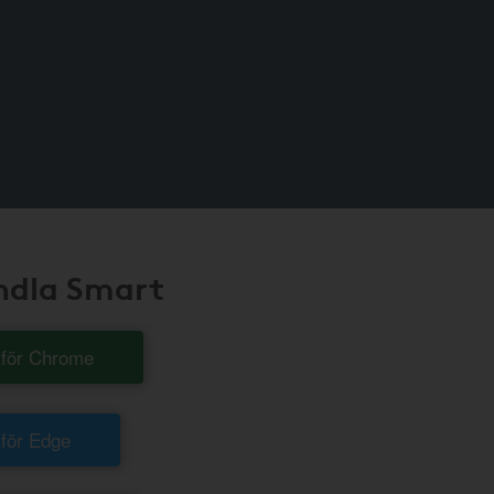
andla Smart
t för Chrome
 för Edge