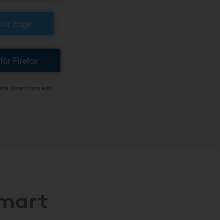
 för Edge
 för Firefox
dla Smart inom kort...
Smart