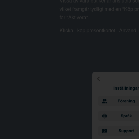
Vissa av våra butiker är anslutna so
vilket framgår tydligt med en "Köp pr
för "Aktivera".
Klicka - köp presentkortet - Använd i 