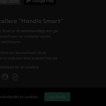
tallera "Handla Smart"
 Smart är ett webbläsartillägg som ger
onsorhuset i en minifierad version,
 i webbläsaren.
minns om Sponsorhuset när du
r en butik som finns ansluten hos oss.
ebbläsare för att installera:
 användandet av cookies.
Jag förstår