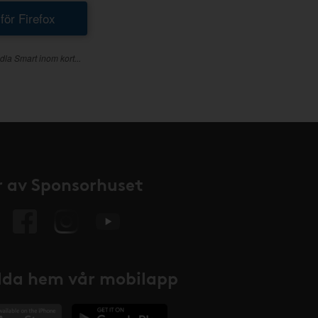
 för Firefox
dla Smart inom kort...
 av Sponsorhuset
da hem vår mobilapp