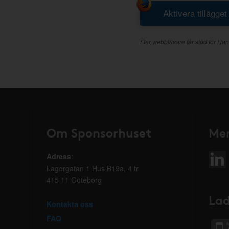
Aktivera tillägget
Fler webbläsare får stöd för Han
Om Sponsorhuset
Mer
Adress
:
Lagergatan 1 Hus B19a, 4 tr
415 11 Göteborg
Lad
Kontakta oss
FAQ