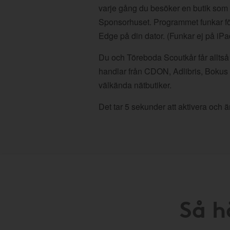
varje gång du besöker en butik som
Sponsorhuset. Programmet funkar fö
Edge på din dator. (Funkar ej på iPa
Du och Töreboda Scoutkår får alltså 
handlar från CDON, Adlibris, Bokus
välkända nätbutiker.
Det tar 5 sekunder att aktivera och är
Så h