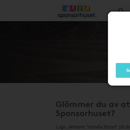
S
Glömmer du av at
Sponsorhuset?
Lugn, aktivera "Handla Smart" på di