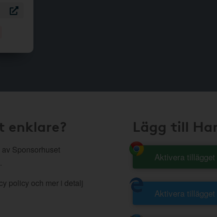
t enklare?
Lägg till H
 av Sponsorhuset
Aktivera tillägge
.
y policy och mer i detalj
Aktivera tillägget