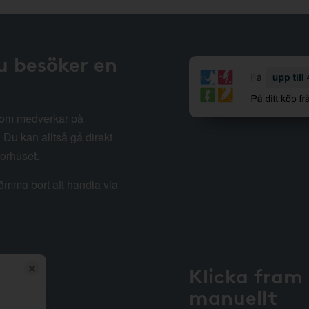
u besöker en
 som medverkar på
Du kan alltså gå direkt
sorhuset.
lömma bort att handla via
Klicka fram
manuellt