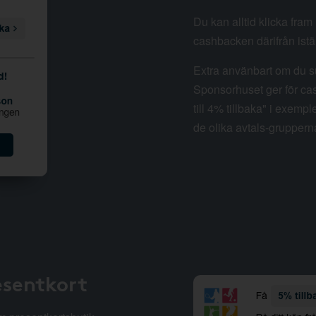
Du kan alltid klicka fra
cashbacken därifrån istäl
Extra använbart om du su
Sponsorhuset ger för cas
till 4% tillbaka" i exempl
de olika avtals-gruppern
esentkort