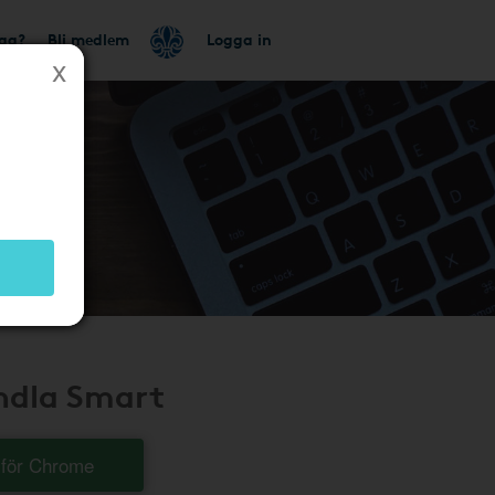
tag?
Bli medlem
Logga in
andla Smart
t för Chrome