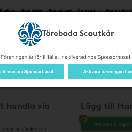
Butiker
Biobiljetter
Presentkort
Kampanjer
Har du före
Töreboda Scoutkår
Handla Smart
Föreningen är för tillfället inaktiverad hos Sponsorhuset.
e filmen om Sponsorhuset
Aktivera föreningen här
t handla via
Lägg till H
Aktivera tillägge
n dator, så påminns du