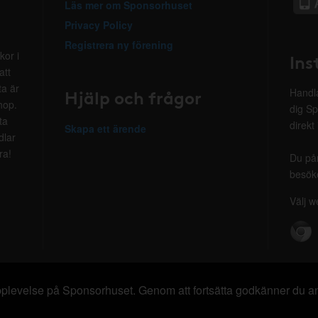
Läs mer om Sponsorhuset
Privacy Policy
Registrera ny förening
kor i
Ins
att
ta är
Hjälp och frågor
Handla
hop.
dig Sp
ta
direkt
Skapa ett ärende
dlar
ra!
Du på
besöke
Välj w
 upplevelse på Sponsorhuset. Genom att fortsätta godkänner du