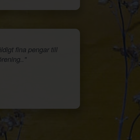
igt fina pengar till
örening.."