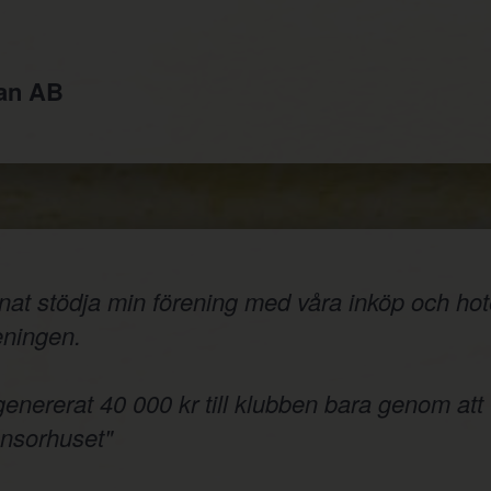
jan AB
nnat stödja min förening med våra inköp och hote
reningen.
 genererat 40 000 kr till klubben bara genom att
onsorhuset"