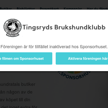
Butiker
Biobiljetter
Presentkort
Kampanjer
Har du före
Tingsryds Brukshundklubb
ag
Föreningen är för tillfället inaktiverad hos Sponsorhuset.
stödja
undklubb med
e filmen om Sponsorhuset
Aktivera föreningen här
när ni bokar
undratals butiker
från någon av de
v köpet till din
 det inget extra för