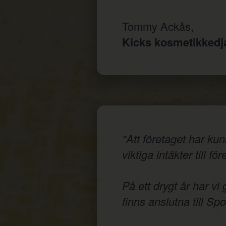
Tommy Ackås,
Kicks kosmetikked
"Att företaget har ku
viktiga intäkter till fö
På ett drygt år har vi
finns anslutna till Sp