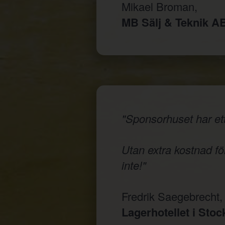
Mikael Broman,
MB Sälj & Teknik A
"Sponsorhuset har ett
Utan extra kostnad för
inte!"
Fredrik Saegebrecht,
Lagerhotellet i Sto