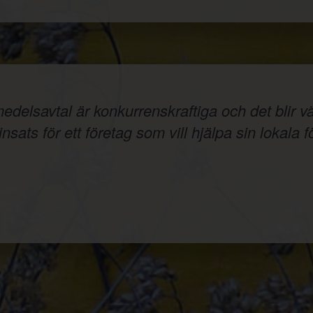
elsavtal är konkurrenskraftiga och det blir väld
nsats för ett företag som vill hjälpa sin lokala f