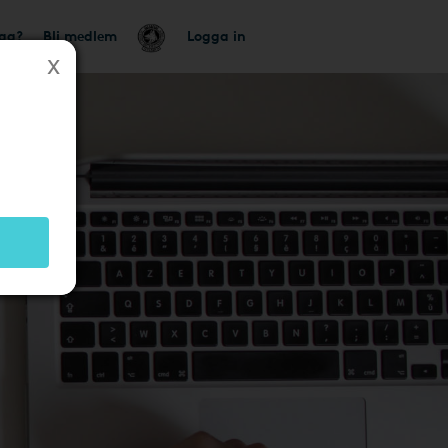
tag?
Bli medlem
Logga in