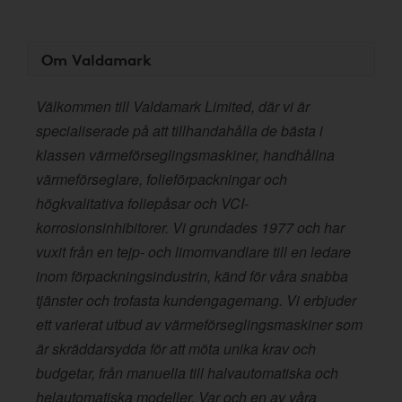
Om Valdamark
Välkommen till Valdamark Limited, där vi är
specialiserade på att tillhandahålla de bästa i
klassen värmeförseglingsmaskiner, handhållna
värmeförseglare, folieförpackningar och
högkvalitativa foliepåsar och VCI-
korrosionsinhibitorer. Vi grundades 1977 och har
vuxit från en tejp- och limomvandlare till en ledare
inom förpackningsindustrin, känd för våra snabba
tjänster och trofasta kundengagemang. Vi erbjuder
ett varierat utbud av värmeförseglingsmaskiner som
är skräddarsydda för att möta unika krav och
budgetar, från manuella till halvautomatiska och
helautomatiska modeller. Var och en av våra