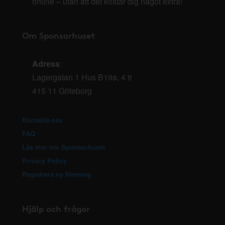
online – utan att det kostar dig något extra!
Om Sponsorhuset
Adress
:
Lagergatan 1 Hus B19a, 4 tr
415 11 Göteborg
Kontakta oss
FAQ
Läs mer om Sponsorhuset
Privacy Policy
Registrera ny förening
Hjälp och frågor