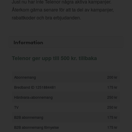
Just nu har inte Telenor några aktiva kampanjer.
Återkom gärna senare för att ta del av kampanjer,
rabattkoder och bra erbjudanden.
Information
Telenor ger upp till 500 kr. tillbaka
Abonnemang
200 kr
Bredband ID 1251884481
175 kr
Hårdvara+abonnemang
250 kr
TV
250 kr
B2B abonnemang
175 kr
B2B abonnemang förnyelse
175 kr