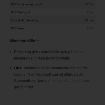
B2B abonnemang+mobil
500 kr
B2B Bredband
50 kr
Familjeabonnemang
225 kr
B2B Växel
50 kr
Allmänna villkor
:
Ersättning ges i normalfallet inte på moms,
försäkringar, presentkort och frakt.
Obs:
Användande av rabattkoder och andra
rabatter (t ex Mecenat) som ej utfärdats av
Sponsorhuset kan resultera i att din cashback
går förlorad.