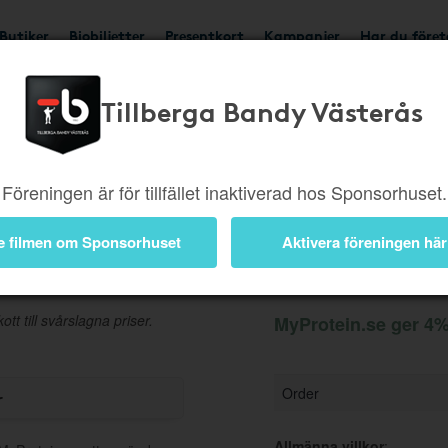
Butiker
Biobiljetter
Presentkort
Kampanjer
Har du före
Tillberga Bandy Västerås
Ger 4%
Besök butik
Föreningen är för tillfället inaktiverad hos Sponsorhuset.
e filmen om Sponsorhuset
Aktivera föreningen här
Information
ott till svårslagna priser.
MyProtein.se ger 4% 
Order
r
Allmänna villkor
: