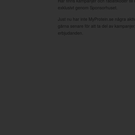
Här finns kampanjer och rabattkoder till
exklusivt genom Sponsorhuset.
Just nu har inte MyProtein.se några akt
gärna senare för att ta del av kampanjer
erbjudanden.