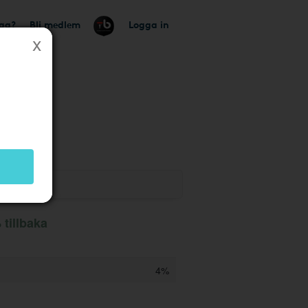
tag?
Bli medlem
Logga in
tillbaka
4%