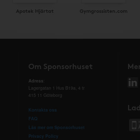
Apotek Hjärtat
Gymgrossisten.com
Om Sponsorhuset
Mer
Adress
:
Lagergatan 1 Hus B19a, 4 tr
415 11 Göteborg
Lad
Kontakta oss
FAQ
Läs mer om Sponsorhuset
Privacy Policy