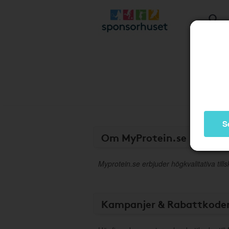
S
Om MyProtein.se
Myprotein.se erbjuder högkvalitativa tillsk
Kampanjer & Rabattkode