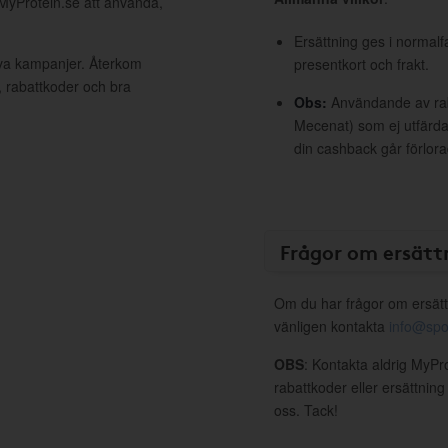
 MyProtein.se att använda,
Ersättning ges i normalf
iva kampanjer. Återkom
presentkort och frakt.
, rabattkoder och bra
Obs:
Användande av raba
Mecenat) som ej utfärdat
din cashback går förlora
Frågor om ersätt
Om du har frågor om ersätt
vänligen kontakta
info@spo
OBS
: Kontakta aldrig MyPr
rabattkoder eller ersättnin
oss. Tack!