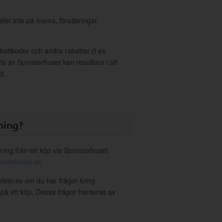
allet inte på moms, försäkringar,
ttkoder och andra rabatter (t ex
s av Sponsorhuset kan resultera i att
d.
ning?
ning från ett köp via Sponsorhuset,
nsorhuset.se
otein.se om du har frågor kring
g på ett köp. Dessa frågor hanteras av