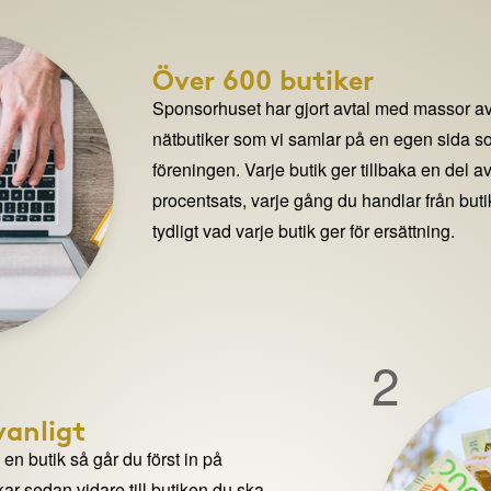
Över 600 butiker
Sponsorhuset har gjort avtal med massor av
nätbutiker som vi samlar på en egen sida so
föreningen. Varje butik ger tillbaka en del av
procentsats, varje gång du handlar från but
tydligt vad varje butik ger för ersättning.
2
anligt
n butik så går du först in på
ar sedan vidare till butiken du ska