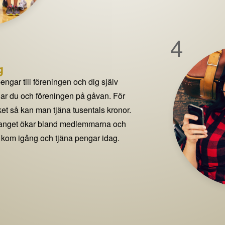
4
g
pengar till föreningen och dig själv
delar du och föreningen på gåvan. För
t så kan man tjäna tusentals kronor.
manget ökar bland medlemmarna och
 kom igång och tjäna pengar idag.