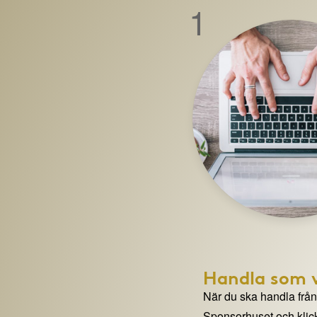
1
Handla som v
När du ska handla från e
Sponsorhuset och klick