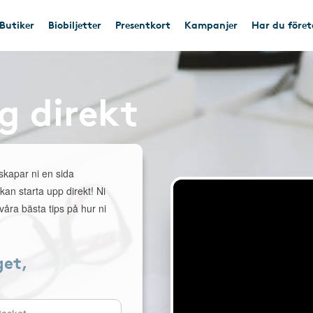
Butiker
Biobiljetter
Presentkort
Kampanjer
Har du före
g direkt
 skapar ni en sida
 kan starta upp direkt! Ni
åra bästa tips på hur ni
get,