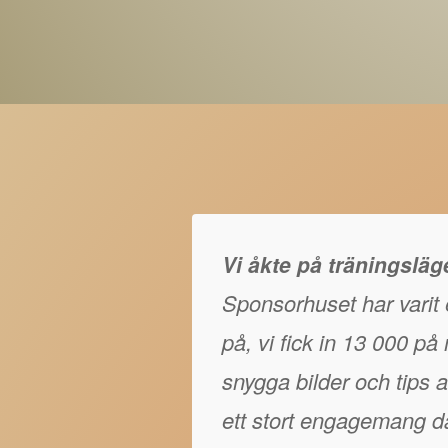
Vi åkte på träningslä
Sponsorhuset har varit e
på, vi fick in 13 000 p
snygga bilder och tips at
ett stort engagemang då