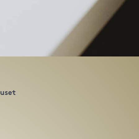
huset
t