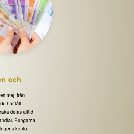
en och
 ett mejl från
 har fått
lbaka delas alltid
handlar. Pengarna
eningens konto.