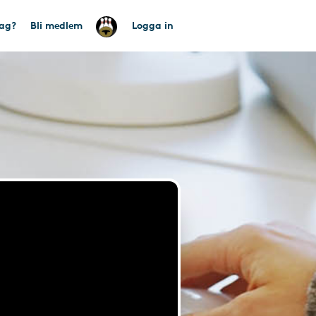
tag?
Bli medlem
Logga in