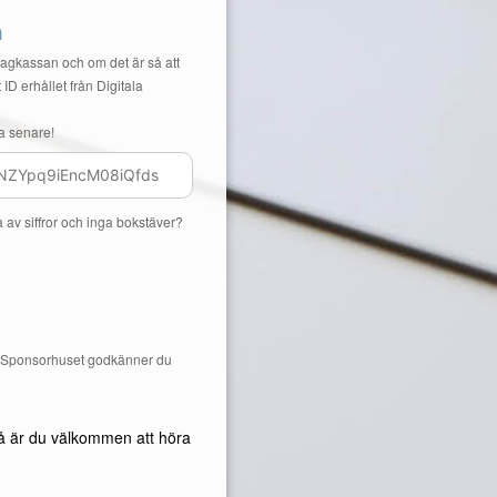
n
Lagkassan och om det är så att
 ID erhållet från Digitala
a senare!
a av siffror och inga bokstäver?
å Sponsorhuset godkänner du
å är du välkommen att höra