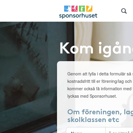
Kom igån
Genom att fylla i detta formulär så
kostnadsfritt till er förening/lag och
kommer också få information med v
lyckas med Sponsorhuset.
Om föreningen, la
skolklassen etc