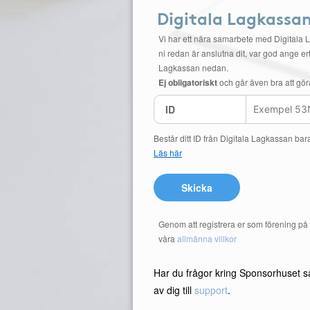
Digitala Lagkassa
Vi har ett nära samarbete med Digitala 
ni redan är anslutna dit, var god ange ert
Lagkassan nedan.
Ej obligatoriskt
och går även bra att gör
ID
Består ditt ID från Digitala Lagkassan bar
Läs här
Skicka
Genom att registrera er som förening p
våra
allmänna villkor
Har du frågor kring Sponsorhuset s
av dig till
support
.