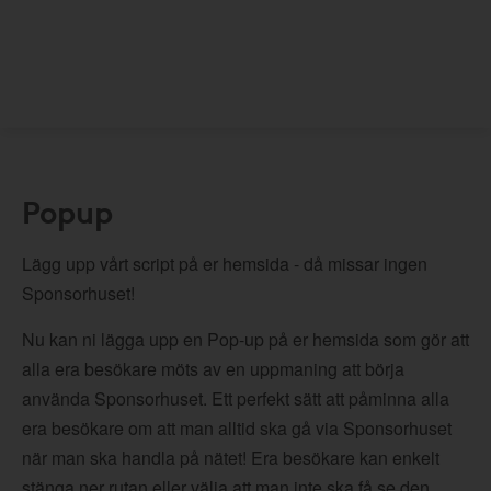
Popup
Lägg upp vårt script på er hemsida - då missar ingen
Sponsorhuset!
Nu kan ni lägga upp en Pop-up på er hemsida som gör att
alla era besökare möts av en uppmaning att börja
använda Sponsorhuset. Ett perfekt sätt att påminna alla
era besökare om att man alltid ska gå via Sponsorhuset
när man ska handla på nätet! Era besökare kan enkelt
stänga ner rutan eller välja att man inte ska få se den