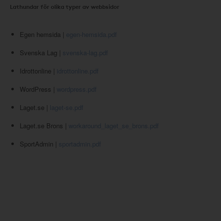
Lathundar för olika typer av webbsidor
Egen hemsida |
egen-hemsida.pdf
Svenska Lag |
svenska-lag.pdf
Idrottonline |
idrottonline.pdf
WordPress |
wordpress.pdf
Laget.se |
laget-se.pdf
Laget.se Brons |
workaround_laget_se_brons.pdf
SportAdmin |
sportadmin.pdf