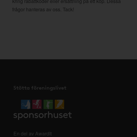
kring rabattkoder eller ersättning på ett köp. Dessa
frågor hanteras av oss. Tack!
Stötta föreningslivet
En del av AwardIt