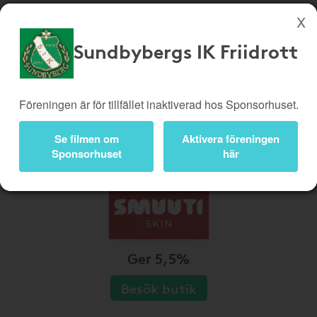
Sundbybergs IK Friidrott
Köp genom denna sida stöttar Sundbybergs IK Friidrott
Butiker
Biobiljetter
Föreningen är för tillfället inaktiverad hos Sponsorhuset.
Presentkort
Kampanjer
Se filmen om
Aktivera föreningen
Bli medlem
Logga in
Sponsorhuset
här
Ger 5,5%
Besök butik