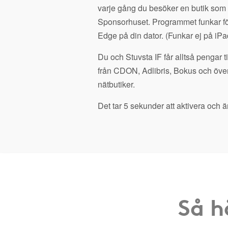
varje gång du besöker en butik som
Sponsorhuset. Programmet funkar fö
Edge på din dator. (Funkar ej på iPa
Du och Stuvsta IF får alltså pengar t
från CDON, Adlibris, Bokus och öve
nätbutiker.
Det tar 5 sekunder att aktivera och är
Så h