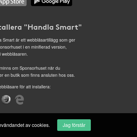
tallera "Handla Smart"
 Smart är ett webbläsartillägg som ger
onsorhuset i en minifierad version,
 i webbläsaren.
minns om Sponsorhuset när du
r en butik som finns ansluten hos oss.
ebbläsare för att installera:
 användandet av cookies.
Jag förstår