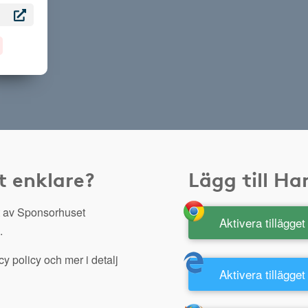
t enklare?
Lägg till H
 av Sponsorhuset
Aktivera tillägge
.
y policy och mer i detalj
Aktivera tillägget