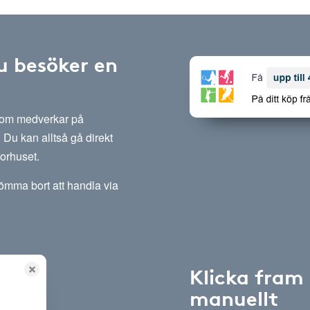
u besöker en
 som medverkar på
Du kan alltså gå direkt
sorhuset.
lömma bort att handla via
Klicka fram
manuellt