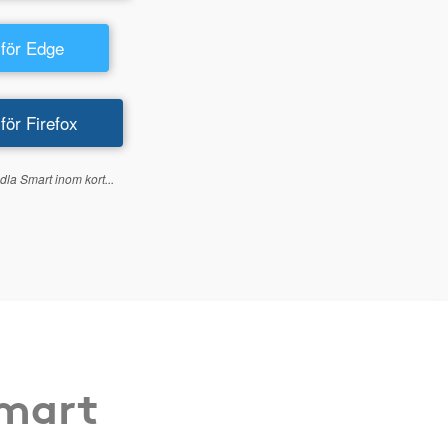
 för Edge
 för Firefox
dla Smart inom kort...
Smart