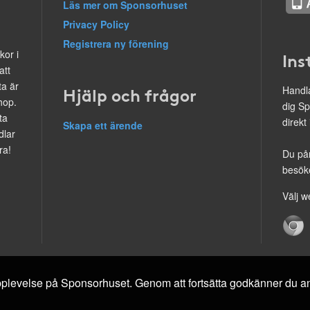
Läs mer om Sponsorhuset
Privacy Policy
Registrera ny förening
kor i
Ins
att
ta är
Hjälp och frågor
Handla
hop.
dig Sp
ta
direkt
Skapa ett ärende
dlar
ra!
Du på
besöke
Välj w
 upplevelse på Sponsorhuset. Genom att fortsätta godkänner du