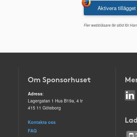
Aktivera tillägget
Fler webbläsare får stöd för Han
Om Sponsorhuset
Mer
Adress
:
Lagergatan 1 Hus B19a, 4 tr
415 11 Göteborg
Lad
Kontakta oss
FAQ