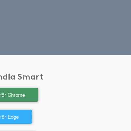
andla Smart
t för Chrome
 för Edge