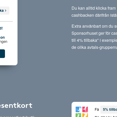
Du kan alltid klicka fra
cashbacken därifrån istäl
Extra använbart om du su
Sponsorhuset ger för cas
till 4% tillbaka" i exempl
de olika avtals-gruppern
esentkort