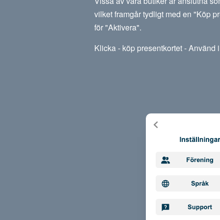
Vissa av våra butiker är anslutna so
vilket framgår tydligt med en "Köp pr
för "Aktivera".
Klicka - köp presentkortet - Använd i 