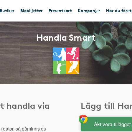
Butiker
Biobiljetter
Presentkort
Kampanjer
Har du före
Handla Smart
t handla via
Lägg till H
Aktivera tillägge
n dator, så påminns du