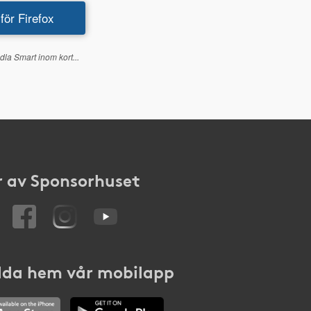
 för Firefox
dla Smart inom kort...
 av Sponsorhuset
da hem vår mobilapp