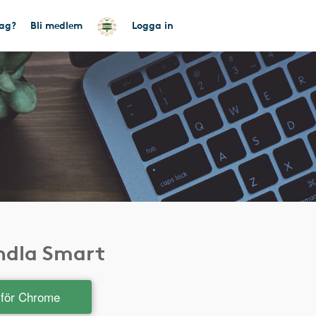
tag?
Bli medlem
Logga in
andla Smart
t för Chrome