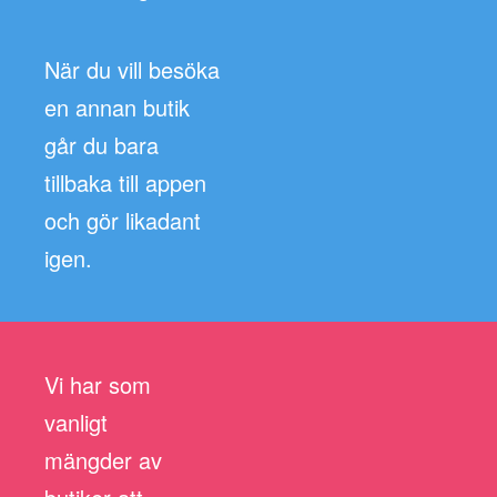
När du vill besöka
en annan butik
går du bara
tillbaka till appen
och gör likadant
igen.
Vi har som
vanligt
mängder av