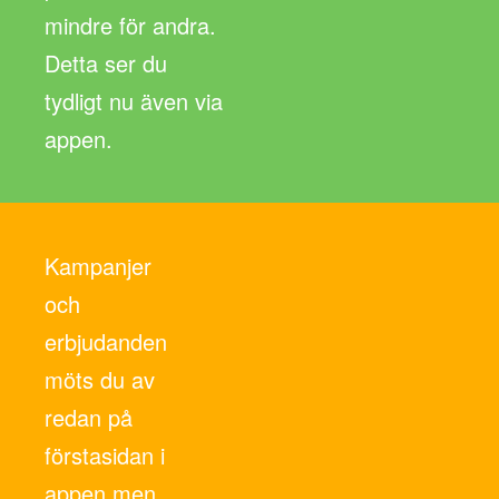
mindre för andra.
Detta ser du
tydligt nu även via
appen.
Kampanjer
och
erbjudanden
möts du av
redan på
förstasidan i
appen men