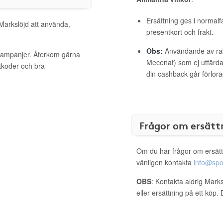
Ersättning ges i normalf
 Markslöjd att använda,
presentkort och frakt.
Obs:
Användande av raba
 kampanjer. Återkom gärna
Mecenat) som ej utfärdat
ttkoder och bra
din cashback går förlora
Frågor om ersätt
Om du har frågor om ersätt
vänligen kontakta
info@spo
OBS
: Kontakta aldrig Mark
eller ersättning på ett köp