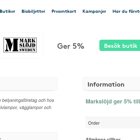
Butiker
Biobiljetter
Presentkort
Kampanjer
Har du före
Ger 5%
Besök butik
Information
e belysningsföretag och hos
Markslöjd ger 5% til
olvlampor, vägglampor och
Order
r
Allmänna villkor
: