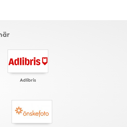
här
Adlibris