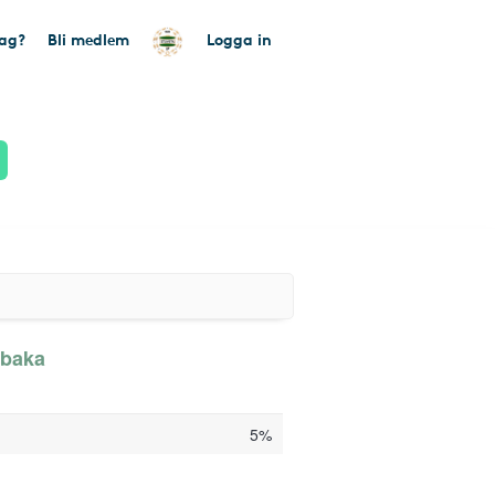
tag?
Bli medlem
Logga in
lbaka
5%