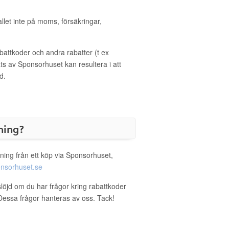
allet inte på moms, försäkringar,
ttkoder och andra rabatter (t ex
s av Sponsorhuset kan resultera i att
d.
ning?
ning från ett köp via Sponsorhuset,
nsorhuset.se
slöjd om du har frågor kring rabattkoder
. Dessa frågor hanteras av oss. Tack!