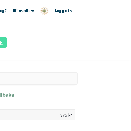
tag?
Bli medlem
Logga in
k
llbaka
375 kr