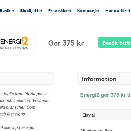
Butiker
Biobiljetter
Presentkort
Kampanjer
Har du före
Ger 375 kr
Besök buti
Information
 tagits fram för att passa
Energi2 ger 375 kr ti
lek och inriktning. Vi vänder
 alla branscher. Som
ch fast elpris.
Elavtal
 fokusera på er egen
Allmänna villkor
: