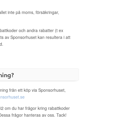
allet inte på moms, försäkringar,
ttkoder och andra rabatter (t ex
s av Sponsorhuset kan resultera i att
d.
ning?
ning från ett köp via Sponsorhuset,
nsorhuset.se
gi2 om du har frågor kring rabattkoder
. Dessa frågor hanteras av oss. Tack!