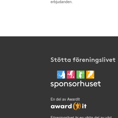
erbjudanden.
Stötta föreningslivet
En del av AwardIt
Föreningslivet är en viktig del av vårt