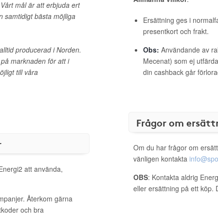
Vårt mål är att erbjuda ert
n samtidigt bästa möjliga
Ersättning ges i normalf
presentkort och frakt.
r alltid producerad i Norden.
Obs:
Användande av raba
n på marknaden för att i
Mecenat) som ej utfärdat
igt till våra
din cashback går förlora
Frågor om ersätt
r
Om du har frågor om ersätt
vänligen kontakta
info@spo
 Energi2 att använda,
OBS
: Kontakta aldrig Ener
eller ersättning på ett köp
ampanjer. Återkom gärna
ttkoder och bra