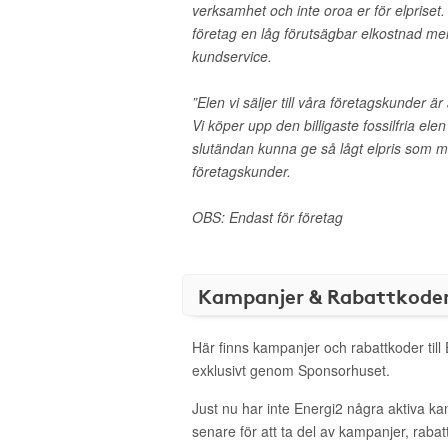
verksamhet och inte oroa er för elpriset. 
företag en låg förutsägbar elkostnad me
kundservice.
”Elen vi säljer till våra företagskunder ä
Vi köper upp den billigaste fossilfria ele
slutändan kunna ge så lågt elpris som möjl
företagskunder.
OBS: Endast för företag
Kampanjer & Rabattkode
Här finns kampanjer och rabattkoder till
exklusivt genom Sponsorhuset.
Just nu har inte Energi2 några aktiva k
senare för att ta del av kampanjer, raba