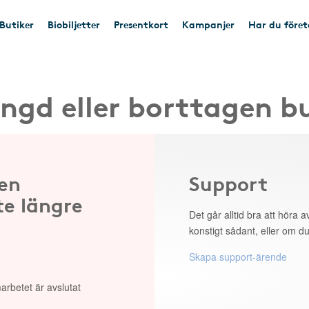
Butiker
Biobiljetter
Presentkort
Kampanjer
Har du före
ngd eller borttagen b
 en
Support
te längre
Det går alltid bra att höra av
konstigt sådant, eller om du
Skapa support-ärende
arbetet är avslutat