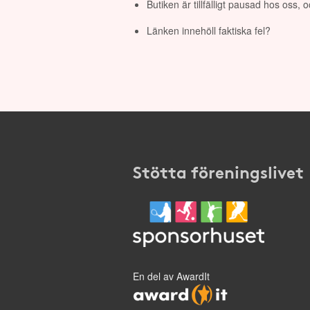
Butiken är tillfälligt pausad hos oss,
Länken innehöll faktiska fel?
Stötta föreningslivet
En del av AwardIt