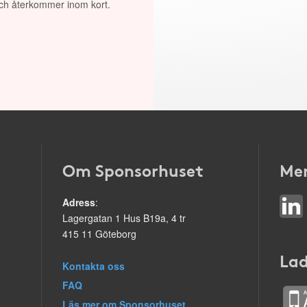
 och återkommer inom kort.
Om Sponsorhuset
Mer
Adress
:
Lagergatan 1 Hus B19a, 4 tr
415 11 Göteborg
Lad
Kontakta oss
FAQ
Läs mer om Sponsorhuset