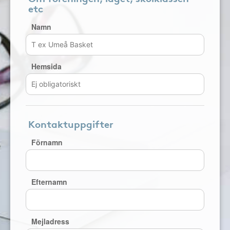
etc
Namn
Hemsida
Kontaktuppgifter
Förnamn
Efternamn
Mejladress