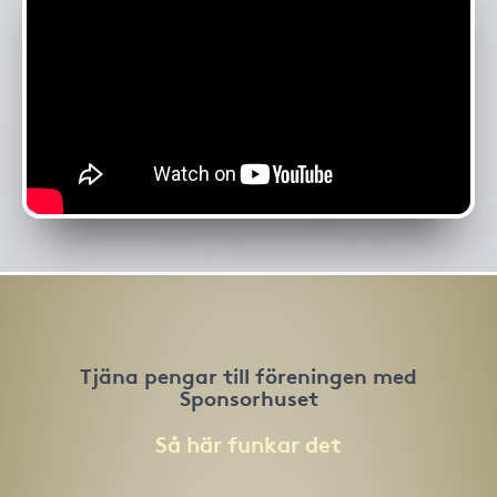
Tjäna pengar till föreningen med
Sponsorhuset
Så här funkar det