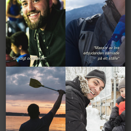
"Massor av bra
erbjudanden samlade
"Smidigt och enkelt"
på ett ställe"