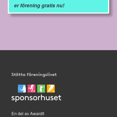
er förening gratis nu!
Stötta föreningslivet
En del av AwardIt