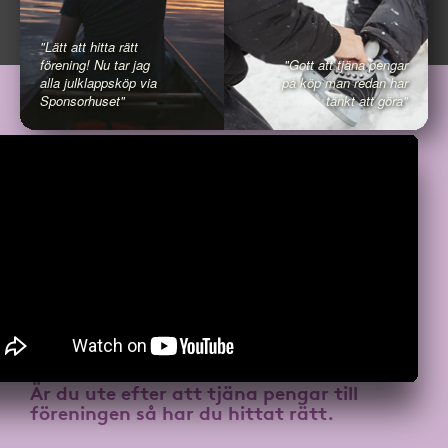
"Lätt att hitta rätt
förening! Nu tar jag
"Gott att tjäna pengar
alla julklappsköp via
på köp man redan har
Sponsorhuset"
tänkt att göra"
Är du ute efter att
tjäna pengar till
föreningen
så har du hittat rätt.