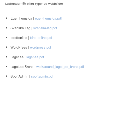
Lathundar för olika typer av webbsidor
Egen hemsida |
egen-hemsida.pdf
Svenska Lag |
svenska-lag.pdf
Idrottonline |
idrottonline.pdf
WordPress |
wordpress.pdf
Laget.se |
laget-se.pdf
Laget.se Brons |
workaround_laget_se_brons.pdf
SportAdmin |
sportadmin.pdf