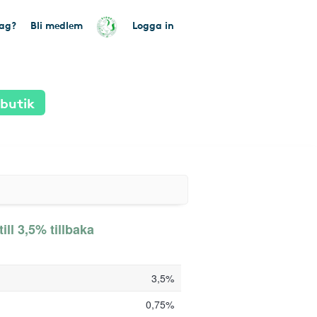
tag?
Bli medlem
Logga in
 butik
ill 3,5% tillbaka
3,5%
0,75%