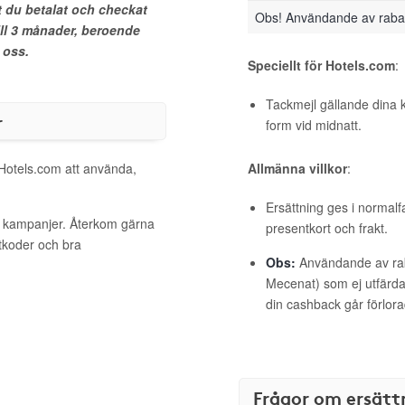
t du betalat och checkat
Obs! Användande av raba
ill 3 månader, beroende
 oss.
Speciellt för Hotels.com
:
Tackmejl gällande dina 
r
form vid midnatt.
 Hotels.com att använda,
Allmänna villkor
:
Ersättning ges i normalf
va kampanjer. Återkom gärna
presentkort och frakt.
ttkoder och bra
Obs:
Användande av raba
Mecenat) som ej utfärdat
din cashback går förlora
Frågor om ersätt