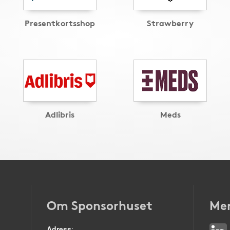
Presentkortsshop
Strawberry
Adlibris
Meds
Om Sponsorhuset
Mer
Adress
: