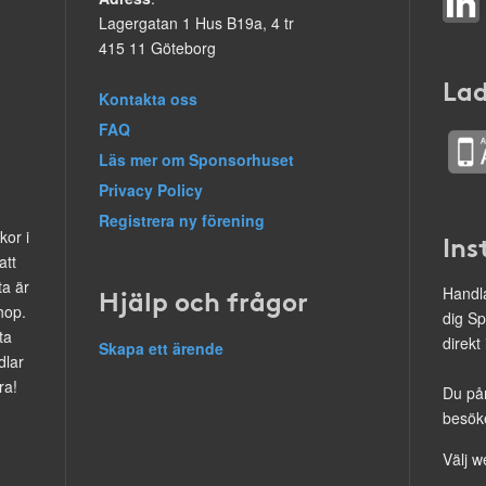
Lagergatan 1 Hus B19a, 4 tr
415 11 Göteborg
Lad
Kontakta oss
FAQ
Läs mer om Sponsorhuset
Privacy Policy
Registrera ny förening
kor i
Ins
att
ta är
Hjälp och frågor
Handla
hop.
dig Sp
ta
direkt
Skapa ett ärende
dlar
ra!
Du på
besöke
Välj w