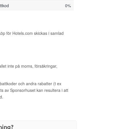
ttkod
0%
köp för Hotels.com skickas i samlad
allet inte på moms, försäkringar,
ttkoder och andra rabatter (t ex
s av Sponsorhuset kan resultera i att
d.
ning?