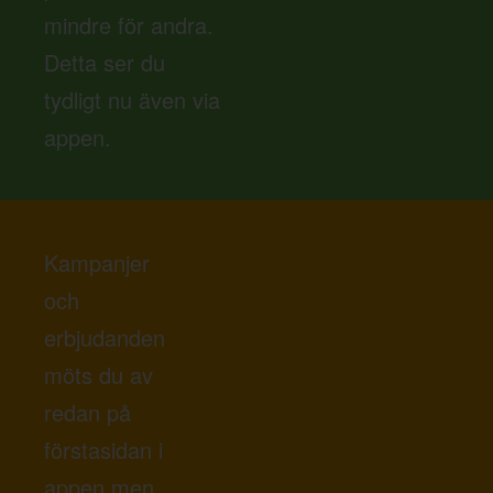
mindre för andra.
Detta ser du
tydligt nu även via
appen.
Kampanjer
och
erbjudanden
möts du av
redan på
förstasidan i
appen men