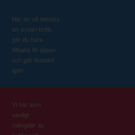
När du vill besöka
en annan butik
går du bara
tillbaka till appen
och gör likadant
igen.
Vi har som
vanligt
mängder av