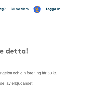
tag?
Bli medlem
Logga in
e detta!
gelott och din förening får 50 kr.
a del av erbjudandet.