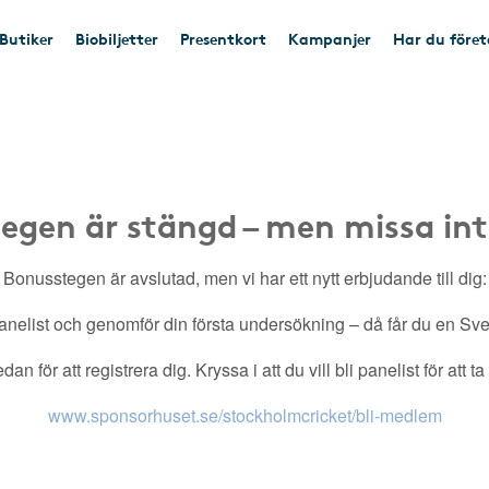
Butiker
Biobiljetter
Presentkort
Kampanjer
Har du före
egen är stängd – men missa int
Bonusstegen är avslutad, men vi har ett nytt erbjudande till dig:
nelist och genomför din första undersökning – då får du en Sveri
an för att registrera dig. Kryssa i att du vill bli panelist för att t
www.sponsorhuset.se/stockholmcricket/bli-medlem