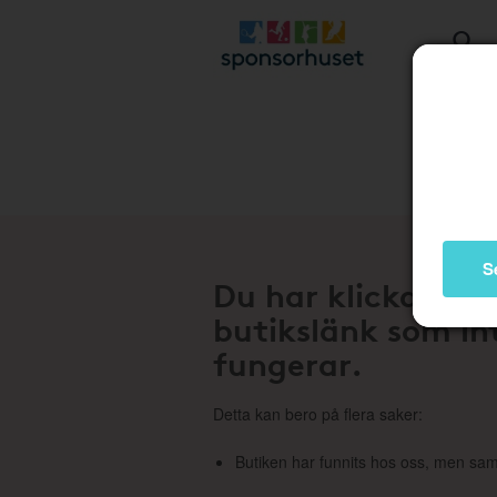
Stä
S
Du har klickat på
butikslänk som in
fungerar.
Detta kan bero på flera saker:
Butiken har funnits hos oss, men sam