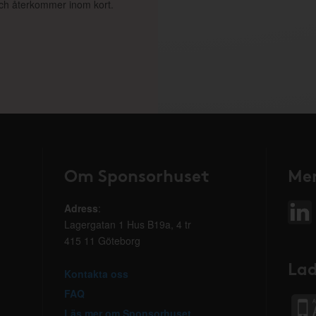
 och återkommer inom kort.
Om Sponsorhuset
Mer
Adress
:
Lagergatan 1 Hus B19a, 4 tr
415 11 Göteborg
Lad
Kontakta oss
FAQ
Läs mer om Sponsorhuset