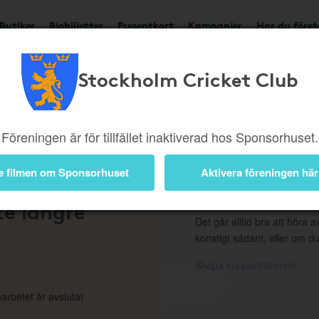
Butiker
Biobiljetter
Presentkort
Kampanjer
Har du före
Stockholm Cricket Club
ngd eller borttagen b
Föreningen är för tillfället inaktiverad hos Sponsorhuset.
e filmen om Sponsorhuset
Aktivera föreningen här
 en
Support
te längre
Det går alltid bra att höra av
konstigt sådant, eller om du
Skapa support-ärende
arbetet är avslutat