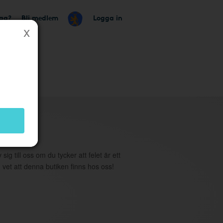
tag?
Bli medlem
Logga in
utik
 sig till oss om du tycker att felet är ett
 vet att denna butiken finns hos oss!