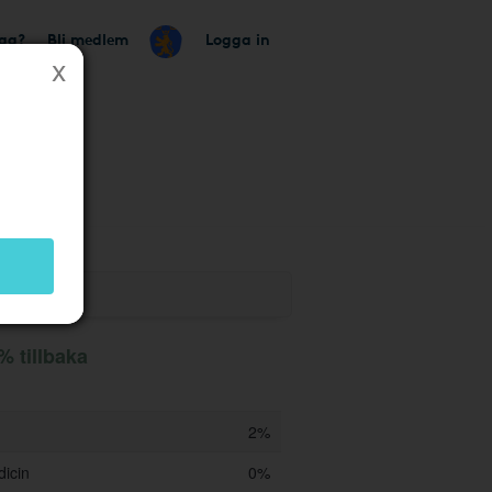
tag?
Bli medlem
Logga in
% tillbaka
2%
dicin
0%