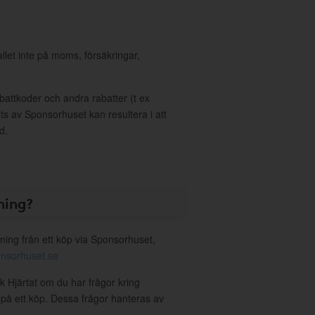
allet inte på moms, försäkringar,
ttkoder och andra rabatter (t ex
s av Sponsorhuset kan resultera i att
d.
ning?
ning från ett köp via Sponsorhuset,
nsorhuset.se
k Hjärtat om du har frågor kring
g på ett köp. Dessa frågor hanteras av