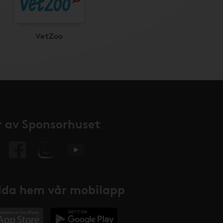
VetZoo
 av Sponsorhuset
da hem vår mobilapp