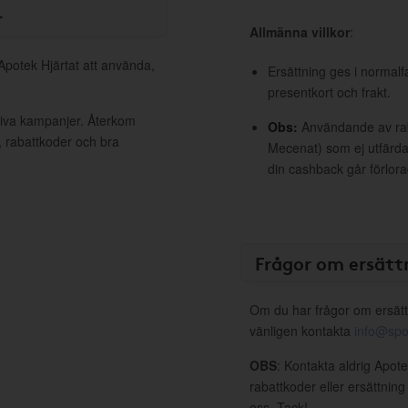
r
Allmänna villkor
:
 Apotek Hjärtat att använda,
Ersättning ges i normalf
presentkort och frakt.
ktiva kampanjer. Återkom
Obs:
Användande av raba
, rabattkoder och bra
Mecenat) som ej utfärdat
din cashback går förlora
Frågor om ersätt
Om du har frågor om ersätt
vänligen kontakta
info@spo
OBS
: Kontakta aldrig Apote
rabattkoder eller ersättnin
oss. Tack!