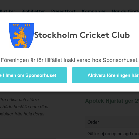
Butiker
Biobiljetter
Presentkort
Kampanjer
Har du före
Stockholm Cricket Club
Ger 2%
Besök butik
Föreningen är för tillfället inaktiverad hos Sponsorhuset.
e filmen om Sponsorhuset
Aktivera föreningen här
Information
ttre hälsa och större
Apotek Hjärtat ger 2
u både beställa hem dina
dukter från hela deras
Order
Gäller ej receptbelagd me