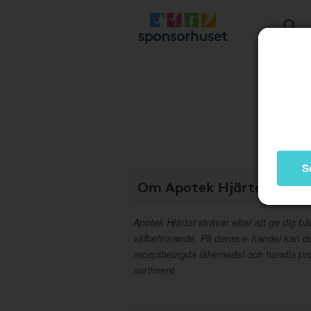
S
Om Apotek Hjärtat
Apotek Hjärtat strävar efter att ge dig bä
välbefinnande. På deras e-handel kan d
receptbelagda läkemedel och handla pro
sortiment.