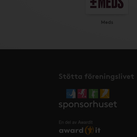
Meds
Stötta föreningslivet
En del av AwardIt