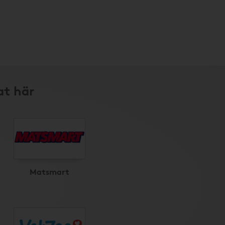
at här
Matsmart