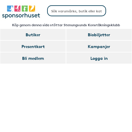
Köp genom denna sida stöttar Stenungsunds Konståkningsklubb
Butiker
Biobiljetter
Handla
Presentkort
Kampanjer
Smart
Bli medlem
Logga in
Glömmer
Lägg
du
till
av
Handla
att
Smart