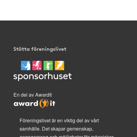
här
.
Stötta föreningslivet
En del av AwardIt
Föreningslivet är en viktig del av vårt
samhälle. Det skapar gemenskap,
engagemang och möjligheter för människor