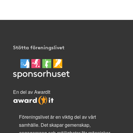
här
.
Stötta föreningslivet
En del av AwardIt
Föreningslivet är en viktig del av vårt
samhälle. Det skapar gemenskap,
engagemang och möjligheter för människor