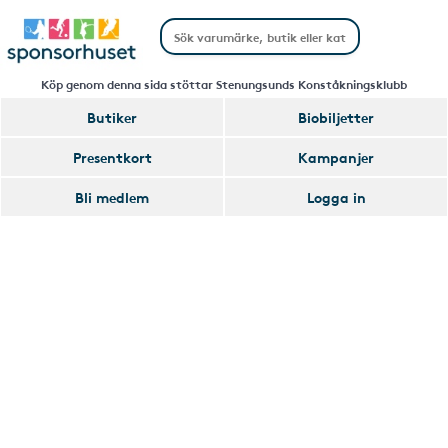
Köp genom denna sida stöttar Stenungsunds Konståkningsklubb
Butiker
Biobiljetter
Handla
Presentkort
Kampanjer
Smart
Bli medlem
Logga in
Glömmer
Lägg
du
till
av
Handla
att
Smart