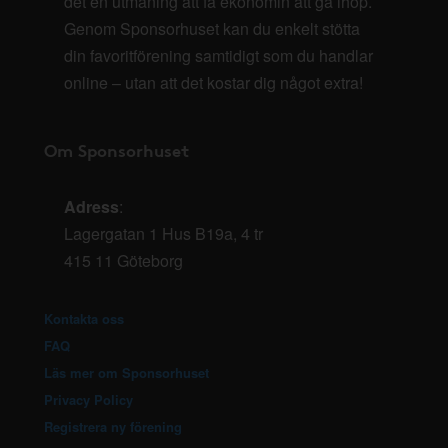
det en utmaning att få ekonomin att gå ihop.
Genom Sponsorhuset kan du enkelt stötta
din favoritförening samtidigt som du handlar
online – utan att det kostar dig något extra!
Om Sponsorhuset
Adress
:
Lagergatan 1 Hus B19a, 4 tr
415 11 Göteborg
Kontakta oss
FAQ
Läs mer om Sponsorhuset
Privacy Policy
Registrera ny förening