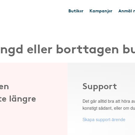
Butiker
Kampanjer
Anmäl n
ngd eller borttagen b
 en
Support
te längre
Det går alltid bra att höra av
konstigt sådant, eller om du
Skapa support-ärende