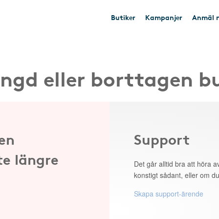
Butiker
Kampanjer
Anmäl n
ngd eller borttagen b
 en
Support
te längre
Det går alltid bra att höra av
konstigt sådant, eller om du
Skapa support-ärende