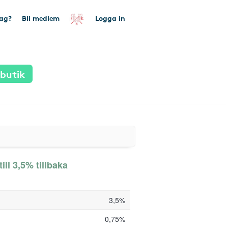
tag?
Bli medlem
Logga in
 butik
ill 3,5% tillbaka
3,5%
0,75%