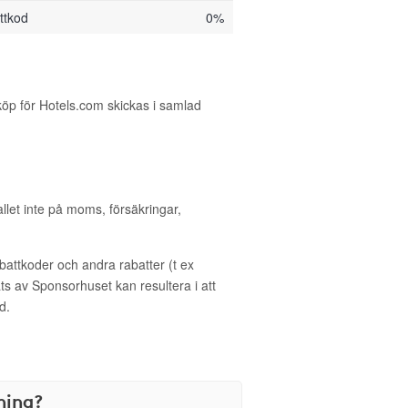
ttkod
0%
köp för Hotels.com skickas i samlad
allet inte på moms, försäkringar,
ttkoder och andra rabatter (t ex
s av Sponsorhuset kan resultera i att
d.
ning?