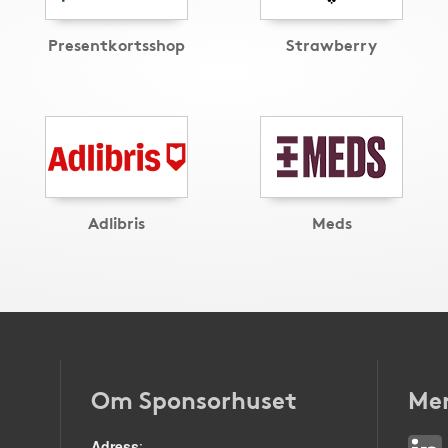
Presentkortsshop
Strawberry
Adlibris
Meds
Om Sponsorhuset
Mer
Adress
: