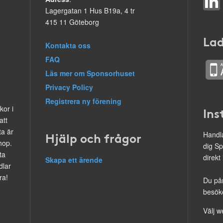
Lagergatan 1 Hus B19a, 4 tr
415 11 Göteborg
Lad
Kontakta oss
FAQ
Läs mer om Sponsorhuset
Privacy Policy
Registrera ny förening
kor i
Ins
att
ta är
Hjälp och frågor
Handla
hop.
dig Sp
ta
direkt
Skapa ett ärende
dlar
ra!
Du på
besöke
Välj w