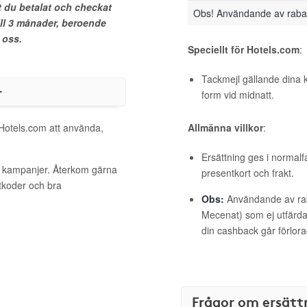
t du betalat och checkat
Obs! Användande av raba
ill 3 månader, beroende
 oss.
Speciellt för Hotels.com
:
Tackmejl gällande dina 
r
form vid midnatt.
 Hotels.com att använda,
Allmänna villkor
:
Ersättning ges i normalf
va kampanjer. Återkom gärna
presentkort och frakt.
ttkoder och bra
Obs:
Användande av raba
Mecenat) som ej utfärdat
din cashback går förlora
Frågor om ersätt