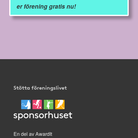
er förening gratis nu!
Stötta föreningslivet
En del av AwardIt