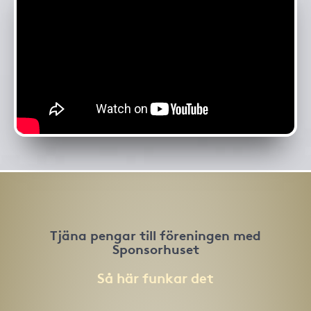
Tjäna pengar till föreningen med
Sponsorhuset
Så här funkar det