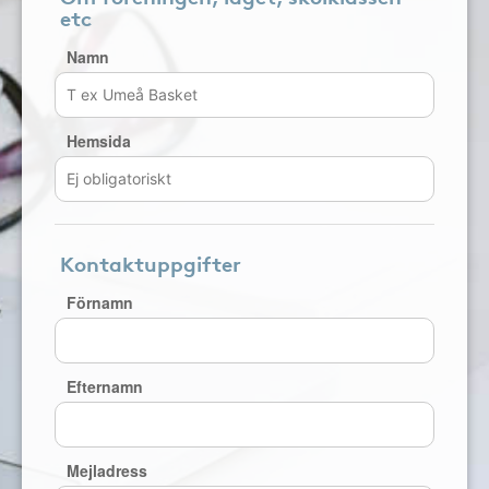
etc
Namn
Hemsida
Kontaktuppgifter
Förnamn
Efternamn
Mejladress