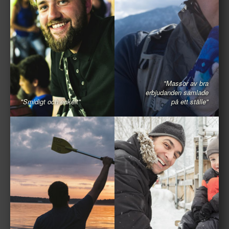
"Massor av bra
erbjudanden samlade
"Smidigt och enkelt"
på ett ställe"