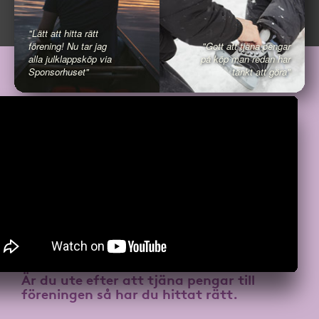
"Lätt att hitta rätt
förening! Nu tar jag
"Gott att tjäna pengar
alla julklappsköp via
på köp man redan har
Sponsorhuset"
tänkt att göra"
Är du ute efter att
tjäna pengar till
föreningen
så har du hittat rätt.