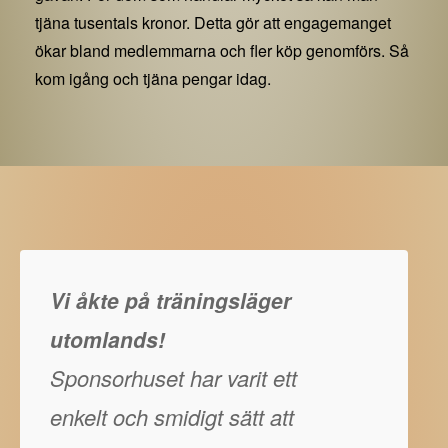
tjäna tusentals kronor. Detta gör att engagemanget
ökar bland medlemmarna och fler köp genomförs. Så
kom igång och tjäna pengar idag.
Vi åkte på träningsläger
utomlands!
Sponsorhuset har varit ett
enkelt och smidigt sätt att