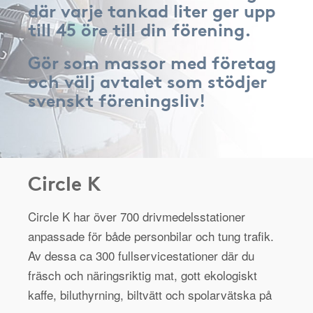
där varje tankad liter ger upp
till 45 öre till din förening.
Gör som massor med företag
och välj avtalet som stödjer
svenskt föreningsliv!
Circle K
Circle K har över 700 drivmedelsstationer
anpassade för både personbilar och tung trafik.
Av dessa ca 300 fullservicestationer där du
fräsch och näringsriktig mat, gott ekologiskt
kaffe, biluthyrning, biltvätt och spolarvätska på