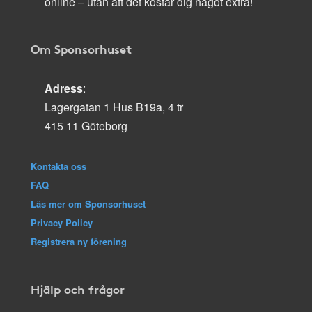
online – utan att det kostar dig något extra!
Om Sponsorhuset
Adress
:
Lagergatan 1 Hus B19a, 4 tr
415 11 Göteborg
Kontakta oss
FAQ
Läs mer om Sponsorhuset
Privacy Policy
Registrera ny förening
Hjälp och frågor