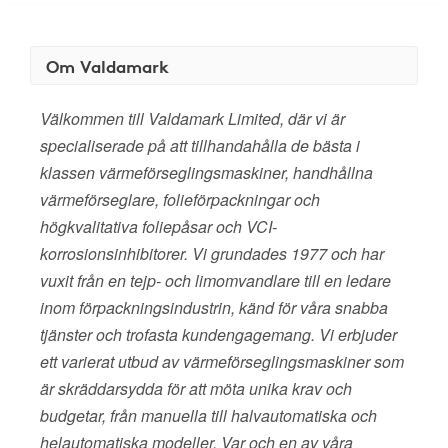
Om Valdamark
Välkommen till Valdamark Limited, där vi är
specialiserade på att tillhandahålla de bästa i
klassen värmeförseglingsmaskiner, handhållna
värmeförseglare, folieförpackningar och
högkvalitativa foliepåsar och VCI-
korrosionsinhibitorer. Vi grundades 1977 och har
vuxit från en tejp- och limomvandlare till en ledare
inom förpackningsindustrin, känd för våra snabba
tjänster och trofasta kundengagemang. Vi erbjuder
ett varierat utbud av värmeförseglingsmaskiner som
är skräddarsydda för att möta unika krav och
budgetar, från manuella till halvautomatiska och
helautomatiska modeller. Var och en av våra