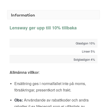
Information
Lensway ger upp till 10% tillbaka
Glasögon 10%
Linser 5%
Solglasögon 4%
Allmänna villkor
:
Ersättning ges i normalfallet inte på moms,
försäkringar, presentkort och frakt.
Obs:
Användande av rabattkoder och andra
rabatter (t ex Mecenat) som ej utfärdats av