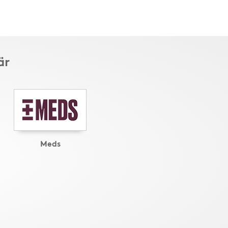
är
Meds