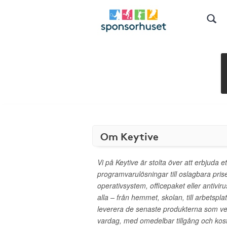
Om Keytive
Vi på Keytive är stolta över att erbjuda 
programvarulösningar till oslagbara pri
operativsystem, officepaket eller antivir
alla – från hemmet, skolan, till arbetspla
leverera de senaste produkterna som verk
vardag, med omedelbar tillgång och kostn