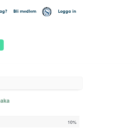
tag?
Bli medlem
Logga in
baka
10%