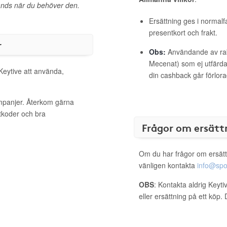
l hands när du behöver den.
Ersättning ges i normalf
presentkort och frakt.
r
Obs:
Användande av raba
Mecenat) som ej utfärdat
 Keytive att använda,
din cashback går förlora
ampanjer. Återkom gärna
ttkoder och bra
Frågor om ersätt
Om du har frågor om ersätt
vänligen kontakta
info@spo
OBS
: Kontakta aldrig Keyt
eller ersättning på ett köp