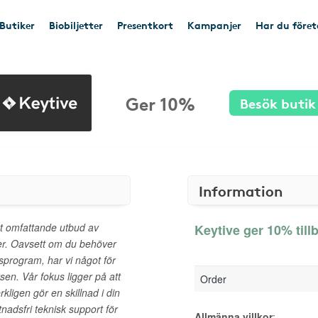
Butiker
Biobiljetter
Presentkort
Kampanjer
Har du före
Ger 10%
Besök butik
Information
ett omfattande utbud av
Keytive ger 10% till
ser. Oavsett om du behöver
usprogram, har vi något för
tsen. Vår fokus ligger på att
Order
ligen gör en skillnad i din
adsfri teknisk support för
Allmänna villkor
: