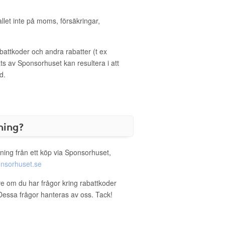
allet inte på moms, försäkringar,
ttkoder och andra rabatter (t ex
s av Sponsorhuset kan resultera i att
d.
ning?
ning från ett köp via Sponsorhuset,
nsorhuset.se
ive om du har frågor kring rabattkoder
. Dessa frågor hanteras av oss. Tack!