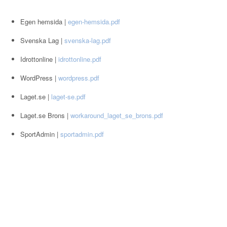
Egen hemsida |
egen-hemsida.pdf
Svenska Lag |
svenska-lag.pdf
Idrottonline |
idrottonline.pdf
WordPress |
wordpress.pdf
Laget.se |
laget-se.pdf
Laget.se Brons |
workaround_laget_se_brons.pdf
SportAdmin |
sportadmin.pdf