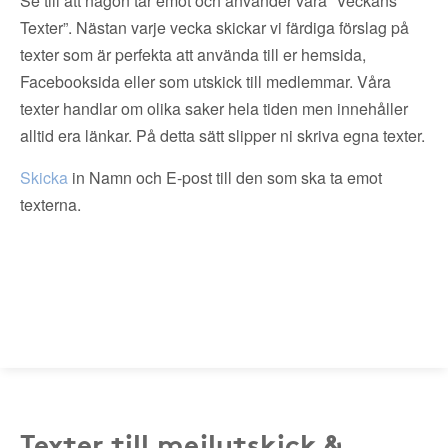
Se till att någon tar emot och använder våra ”Veckans
Texter”. Nästan varje vecka skickar vi färdiga förslag på
texter som är perfekta att använda till er hemsida,
Facebooksida eller som utskick till medlemmar. Våra
texter handlar om olika saker hela tiden men innehåller
alltid era länkar. På detta sätt slipper ni skriva egna texter.
Skicka
in Namn och E-post till den som ska ta emot
texterna.
Texter till mejlutskick &