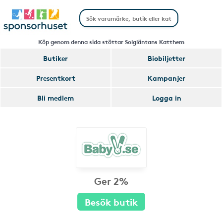
Köp genom denna sida stöttar Solgläntans Katthem
Butiker
Biobiljetter
Presentkort
Kampanjer
Bli medlem
Logga in
Ger 2%
Besök butik