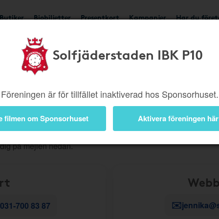
Butiker
Biobiljetter
Presentkort
Kampanjer
Har du före
Solfjäderstaden IBK P10
ig snabbt vidare. För att du ska få rätt hjälp direkt är det viktigt a
Föreningen är för tillfället inaktiverad hos Sponsorhuset.
, beställningar eller andra kundserviceärenden?
Skapa då ett
e filmen om Sponsorhuset
Aktivera föreningen här
r teknik
- till exempel problem i appen, en länk som inte fungerar
 dig på mejlen nedan.
rt
Webb
✉️
jennika@
031-700 83 87