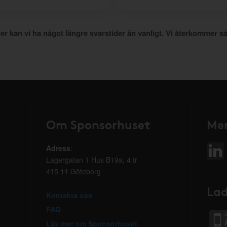
er kan vi ha något längre svarstider än vanligt. Vi återkommer så
Om Sponsorhuset
Mer
Adress
:
Lagergatan 1 Hus B19a, 4 tr
415 11 Göteborg
Lad
Kontakta oss
FAQ
Läs mer om Sponsorhuset