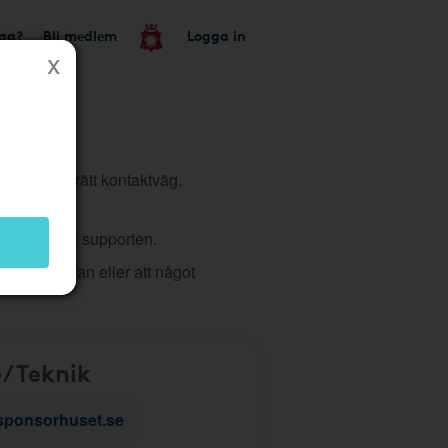
tag?
Bli medlem
Logga in
tt du väljer rätt kontaktväg.
 ärende till supporten.
 på hemsidan eller att något
/Teknik
sponsorhuset.se