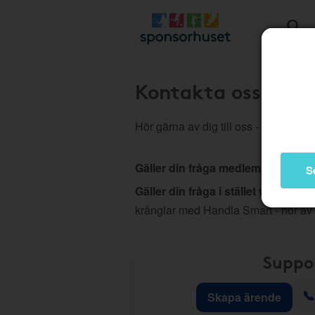
Kontakta oss
Hör gärna av dig till oss - vi hjälper d
Gäller din fråga medlemskap, köp
S
Gäller din fråga i stället webb elle
krånglar med Handla Smart - hör av
Suppo
📞
Skapa ärende