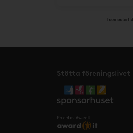
I semestertid
Stötta föreningslivet
En del av AwardIt