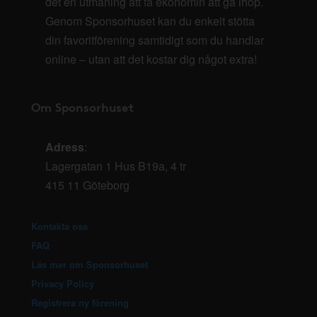
det en utmaning att få ekonomin att gå ihop.
Genom Sponsorhuset kan du enkelt stötta
din favoritförening samtidigt som du handlar
online – utan att det kostar dig något extra!
Om Sponsorhuset
Adress
:
Lagergatan 1 Hus B19a, 4 tr
415 11 Göteborg
Kontakta oss
FAQ
Läs mer om Sponsorhuset
Privacy Policy
Registrera ny förening