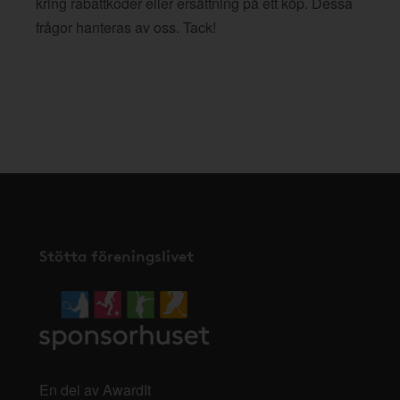
kring rabattkoder eller ersättning på ett köp. Dessa
frågor hanteras av oss. Tack!
Stötta föreningslivet
En del av AwardIt