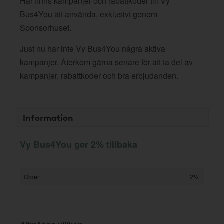
Här finns kampanjer och rabattkoder till Vy
Bus4You att använda, exklusivt genom
Sponsorhuset.
Just nu har inte Vy Bus4You några aktiva
kampanjer. Återkom gärna senare för att ta del av
kampanjer, rabattkoder och bra erbjudanden.
Information
Vy Bus4You ger 2% tillbaka
Order
2%