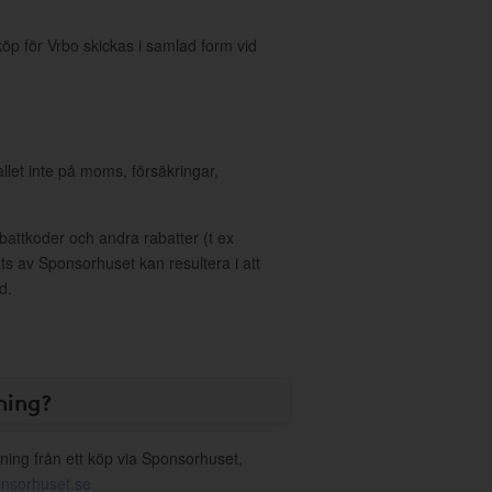
öp för Vrbo skickas i samlad form vid
allet inte på moms, försäkringar,
ttkoder och andra rabatter (t ex
s av Sponsorhuset kan resultera i att
d.
ning?
ning från ett köp via Sponsorhuset,
nsorhuset.se