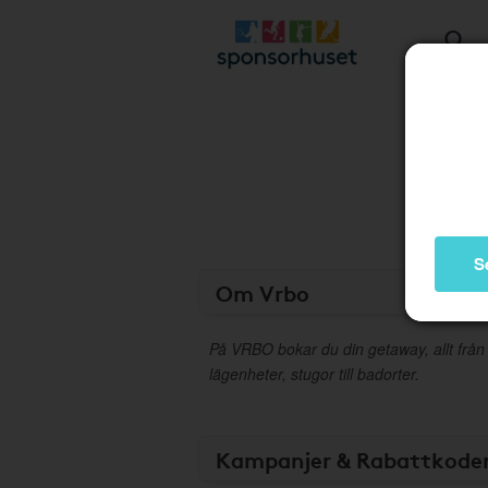
S
Om Vrbo
På VRBO bokar du din getaway, allt från fr
lägenheter, stugor till badorter.
Kampanjer & Rabattkode