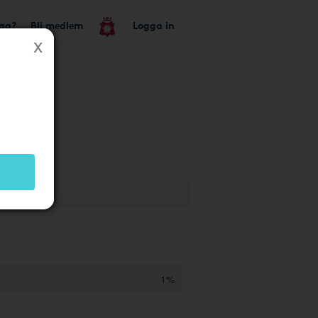
tag?
Bli medlem
Logga in
1%