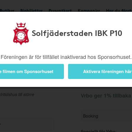
Butiker
Biobiljetter
Presentkort
Kampanjer
Har du före
Solfjäderstaden IBK P10
Ger 1%
Besök butik
Föreningen är för tillfället inaktiverad hos Sponsorhuset.
e filmen om Sponsorhuset
Aktivera föreningen här
Information
itidshus till större
Vrbo ger 1% tillbaka
Booking
r
Speciellt för Vrbo
: