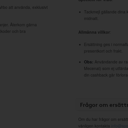
Vrbo att använda, exklusivt
Tackmejl gällande dina k
midnatt.
anjer. Återkom gärna
ttkoder och bra
Allmänna villkor
:
Ersättning ges i normalf
presentkort och frakt.
Obs:
Användande av raba
Mecenat) som ej utfärdat
din cashback går förlora
Frågor om ersätt
Om du har frågor om ersätt
vänligen kontakta
info@spo