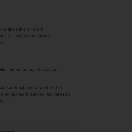
 av tipslänk eller andra
 inte finns på den vanliga
tall.
allet inte på moms, försäkringar,
ttkoder och andra rabatter (t ex
s av Sponsorhuset kan resultera i att
d.
ning?