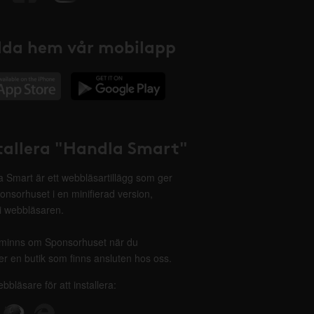
da hem vår mobilapp
tallera "Handla Smart"
 Smart är ett webbläsartillägg som ger
onsorhuset i en minifierad version,
 i webbläsaren.
minns om Sponsorhuset när du
r en butik som finns ansluten hos oss.
ebbläsare för att installera: