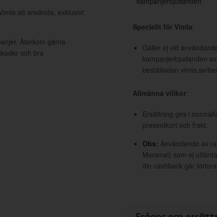
kampanjerbjudanden
Vimla att använda, exklusivt
Speciellt för Vimla
:
panjer. Återkom gärna
Gäller ej vid användande
ttkoder och bra
kampanjerbjudanden som
beställsidan vimla.se/bes
Allmänna villkor
:
Ersättning ges i normalf
presentkort och frakt.
Obs:
Användande av raba
Mecenat) som ej utfärdat
din cashback går förlora
Frågor om ersätt