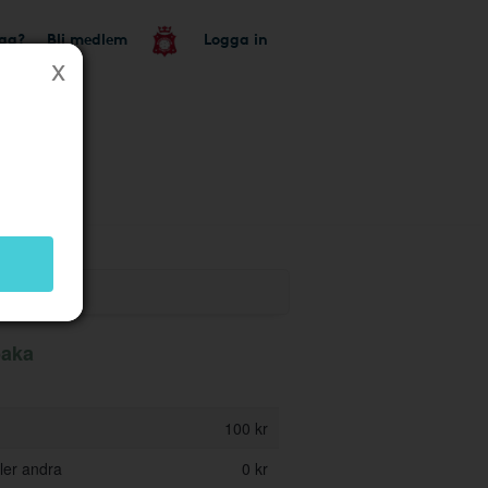
tag?
Bli medlem
Logga in
k
baka
100 kr
ler andra
0 kr