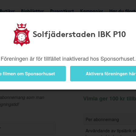
Butiker
Biobiljetter
Presentkort
Kampanjer
Har du före
Solfjäderstaden IBK P10
Ger 100 kr
Besök buti
Föreningen är för tillfället inaktiverad hos Sponsorhuset.
e filmen om Sponsorhuset
Aktivera föreningen här
Information
bilabonnemang som man
Vimla ger 100 kr till
ägningstid!
Per abonnemang
r
Användande av tipslänk el