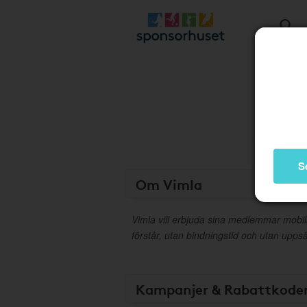
S
Om Vimla
Vimla vill erbjuda sina medlemmar mo
förstår, utan bindningstid och utan upps
Kampanjer & Rabattkode