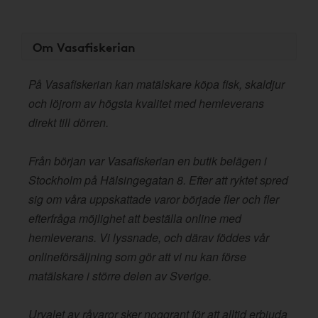
Om Vasafiskerian
På Vasafiskerian kan matälskare köpa fisk, skaldjur
och löjrom av högsta kvalitet med hemleverans
direkt till dörren.
Från början var Vasafiskerian en butik belägen i
Stockholm på Hälsingegatan 8. Efter att ryktet spred
sig om våra uppskattade varor började fler och fler
efterfråga möjlighet att beställa online med
hemleverans. Vi lyssnade, och därav föddes vår
onlineförsäljning som gör att vi nu kan förse
matälskare i större delen av Sverige.
Urvalet av råvaror sker noggrant för att alltid erbjuda