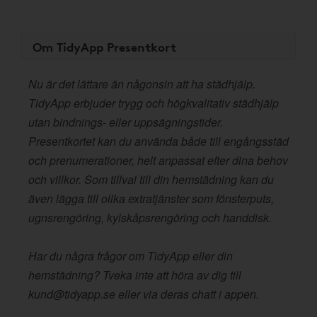
Om TidyApp Presentkort
Nu är det lättare än någonsin att ha städhjälp.
TidyApp erbjuder trygg och högkvalitativ städhjälp
utan bindnings- eller uppsägningstider.
Presentkortet kan du använda både till engångsstäd
och prenumerationer, helt anpassat efter dina behov
och villkor. Som tillval till din hemstädning kan du
även lägga till olika extratjänster som fönsterputs,
ugnsrengöring, kylskåpsrengöring och handdisk.
Har du några frågor om TidyApp eller din
hemstädning? Tveka inte att höra av dig till
kund@tidyapp.se eller via deras chatt i appen.