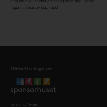
kring rabattkoder eller ersättning på ett köp. Dessa
frågor hanteras av oss. Tack!
Stötta föreningslivet
En del av AwardIt