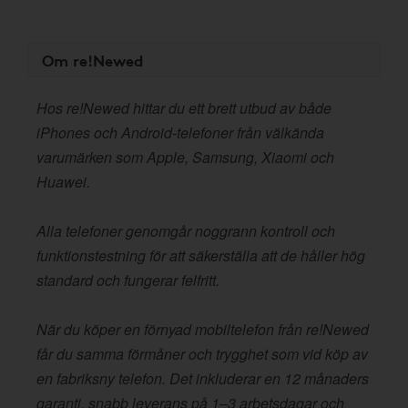
Om re!Newed
Hos re!Newed hittar du ett brett utbud av både
iPhones och Android-telefoner från välkända
varumärken som Apple, Samsung, Xiaomi och
Huawei.
Alla telefoner genomgår noggrann kontroll och
funktionstestning för att säkerställa att de håller hög
standard och fungerar felfritt.
När du köper en förnyad mobiltelefon från re!Newed
får du samma förmåner och trygghet som vid köp av
en fabriksny telefon. Det inkluderar en 12 månaders
garanti, snabb leverans på 1–3 arbetsdagar och