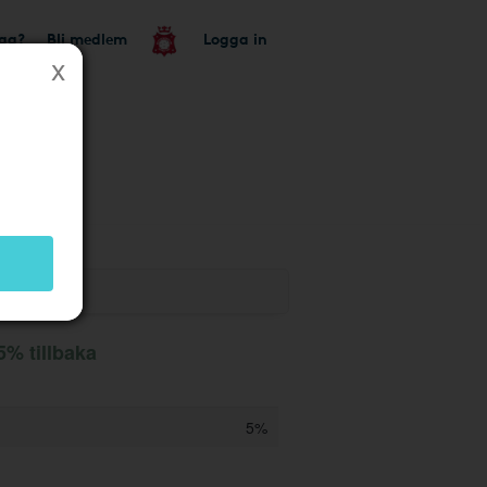
tag?
Bli medlem
Logga in
 5% tillbaka
5%