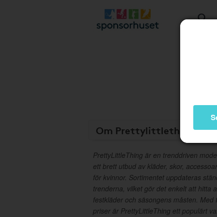
S
Om Prettylittlething
PrettyLittleThing är en trenddriven mode
ett brett utbud av kläder, skor, accesso
för kvinnor. Sortimentet uppdateras stä
trenderna, vilket gör det enkelt att hitta a
festkläder och säsongens måsten. Med fo
priser är PrettyLittleThing ett populärt va