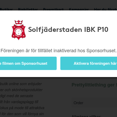
Butiker
Biobiljetter
Presentkort
Kampanjer
Har du före
Solfjäderstaden IBK P10
Ger 5%
Besök butik
Föreningen är för tillfället inaktiverad hos Sponsorhuset.
e filmen om Sponsorhuset
Aktivera föreningen här
Information
butik online som erbjuder
Prettylittlething ger
arer och skönhetsprodukter
ndigt med de senaste
llt från vardagsplagg till
Order
kus på mode till attraktiva
l för den som vill förnya sin
Allmänna villkor
: