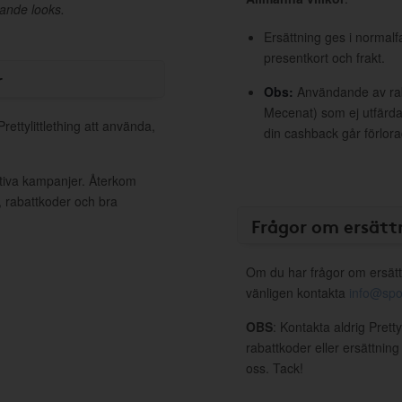
rande looks.
Ersättning ges i normalf
presentkort och frakt.
r
Obs:
Användande av raba
Mecenat) som ej utfärdat
rettylittlething att använda,
din cashback går förlora
aktiva kampanjer. Återkom
, rabattkoder och bra
Frågor om ersätt
Om du har frågor om ersätt
vänligen kontakta
info@spo
OBS
: Kontakta aldrig Pretty
rabattkoder eller ersättnin
oss. Tack!