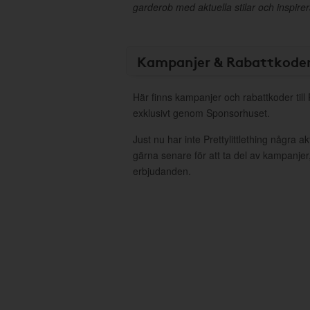
garderob med aktuella stilar och inspire
Kampanjer & Rabattkode
Här finns kampanjer och rabattkoder till P
exklusivt genom Sponsorhuset.
Just nu har inte Prettylittlething några 
gärna senare för att ta del av kampanjer
erbjudanden.