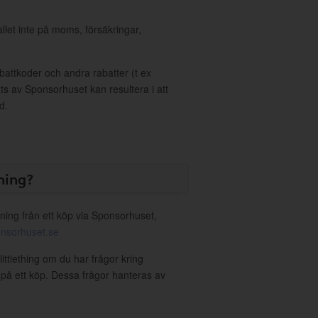
allet inte på moms, försäkringar,
ttkoder och andra rabatter (t ex
s av Sponsorhuset kan resultera i att
d.
ning?
ning från ett köp via Sponsorhuset,
nsorhuset.se
littlething om du har frågor kring
g på ett köp. Dessa frågor hanteras av