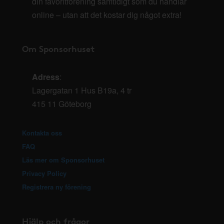
din favoritförening samtidigt som du handlar
online – utan att det kostar dig något extra!
Om Sponsorhuset
Adress
:
Lagergatan 1 Hus B19a, 4 tr
415 11 Göteborg
Kontakta oss
FAQ
Läs mer om Sponsorhuset
Privacy Policy
Registrera ny förening
Hjälp och frågor