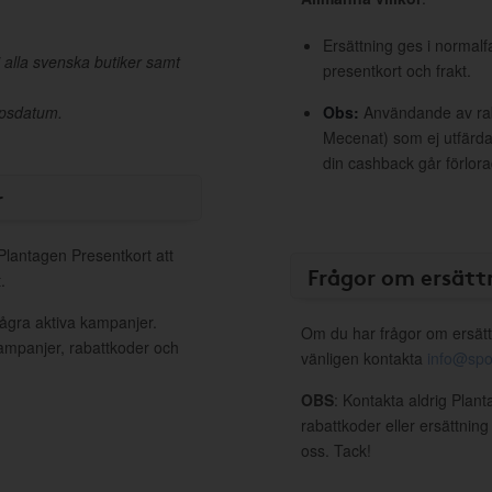
Ersättning ges i normalf
 alla svenska butiker samt
presentkort och frakt.
köpsdatum.
Obs:
Användande av raba
Mecenat) som ej utfärdat
din cashback går förlora
r
 Plantagen Presentkort att
Frågor om ersätt
.
några aktiva kampanjer.
Om du har frågor om ersätt
kampanjer, rabattkoder och
vänligen kontakta
info@spo
OBS
: Kontakta aldrig Plan
rabattkoder eller ersättnin
oss. Tack!