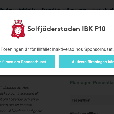
Butiker
Biobiljetter
Presentkort
Kampanjer
Har du före
Solfjäderstaden IBK P10
Ger 5%
Besök butik
Föreningen är för tillfället inaktiverad hos Sponsorhuset.
e filmen om Sponsorhuset
Aktivera föreningen här
t
Information
Plantagen Presentko
tt växande liv. Hos
skap och inspiration till
nt om i Sverige och en e-
Presentkort
ntagen dig att komma
en till Nordens härligaste
Allmänna villkor
: