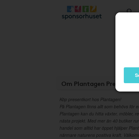
S
Om Plantagen Presentkor
Köp presentkort hos Plantagen!
På Plantagen finns allt som behövs för e
Plantagen kan du hitta växter, möbler, red
nästa projekt. Med mer än 40 butiker ru
handel som alltid har öppet hjälper Pla
närmare naturens positiva kraft. Välkomm