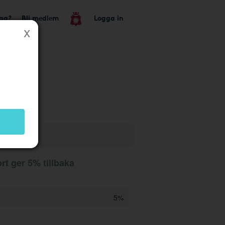
tag?
Bli medlem
Logga in
rt ger 5% tillbaka
5%