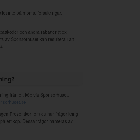
allet inte på moms, försäkringar,
ttkoder och andra rabatter (t ex
s av Sponsorhuset kan resultera i att
d.
ning?
ning från ett köp via Sponsorhuset,
nsorhuset.se
tagen Presentkort om du har frågor kring
g på ett köp. Dessa frågor hanteras av