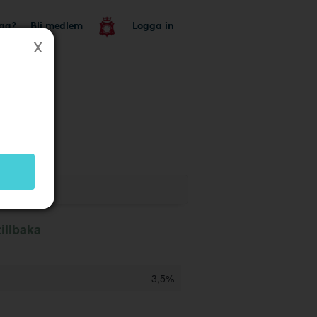
tag?
Bli medlem
Logga in
k
illbaka
3,5%