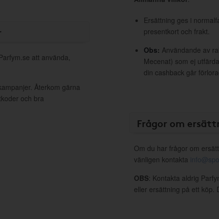
Ersättning ges i normalf
r
presentkort och frakt.
Obs:
Användande av raba
 Parfym.se att använda,
Mecenat) som ej utfärdat
din cashback går förlora
 kampanjer. Återkom gärna
ttkoder och bra
Frågor om ersätt
Om du har frågor om ersätt
vänligen kontakta
info@spo
OBS
: Kontakta aldrig Parf
eller ersättning på ett köp