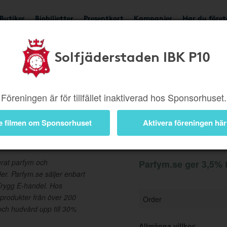
Butiker
Biobiljetter
Presentkort
Kampanjer
Har du före
Solfjäderstaden IBK P10
Ger 3,5%
Besök buti
Föreningen är för tillfället inaktiverad hos Sponsorhuset.
e filmen om Sponsorhuset
Aktivera föreningen här
Information
erat parfym och
Parfym.se ger 3,5% t
er. Parfym.se säljer enbart
 Trygg E-handel. Hos
produkter från över 200
Order
ch hudvård upp till 30%
Allmänna villkor
: