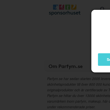
S
Om Parfym.se
Parfym.se har sedan starten 2005 lever
skönhetsprodukter till över 800 000 kund
originalprodukter och är certifierade av
Parfym.se hittar du över 13000 skönhets
varumärken inom parfym, makeup, hår o
under rekommenderade priser.