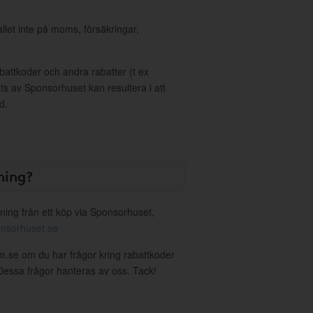
allet inte på moms, försäkringar,
ttkoder och andra rabatter (t ex
s av Sponsorhuset kan resultera i att
d.
ning?
ning från ett köp via Sponsorhuset,
nsorhuset.se
ym.se om du har frågor kring rabattkoder
. Dessa frågor hanteras av oss. Tack!