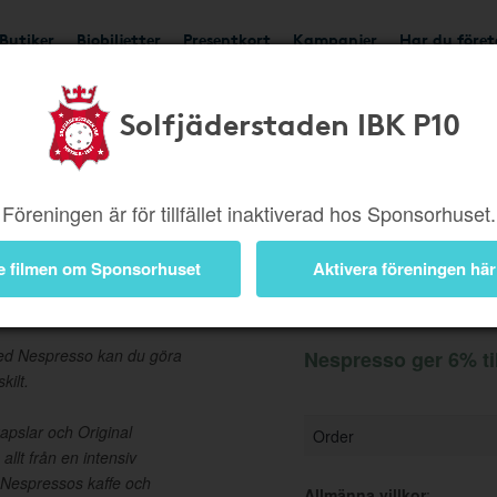
Butiker
Biobiljetter
Presentkort
Kampanjer
Har du före
Solfjäderstaden IBK P10
Ger 6%
Besök butik
Föreningen är för tillfället inaktiverad hos Sponsorhuset.
e filmen om Sponsorhuset
Aktivera föreningen här
Information
Med Nespresso kan du göra
Nespresso ger 6% ti
kilt.
apslar och Original
Order
allt från en intensiv
k Nespressos kaffe och
Allmänna villkor
: