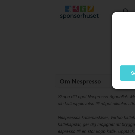
S
Om Nespresso
Skapa ditt eget Nespresso-ögonblick. 
din kaffeupplevelse till något alldeles särs
Nespressos kaffemaskiner, Vertuo kaffek
kaffekapslar, ger dig möjlighet att brygga 
espresso till en stor kopp kaffe. Upptäc