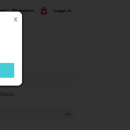
tag?
Bli medlem
Logga in
llbaka
6%