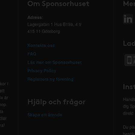
Om Sponsorhuset
Mer
Adress
:
Lagergatan 1 Hus B19a, 4 tr
415 11 Göteborg
Lad
Kontakta oss
FAQ
Läs mer om Sponsorhuset
Privacy Policy
Registrera ny förening
kor i
Ins
att
ta är
Hjälp och frågor
Handla
hop.
dig Sp
ta
direkt
Skapa ett ärende
dlar
ra!
Du på
besöke