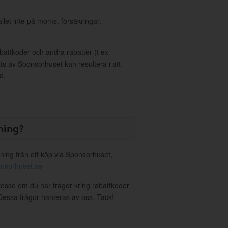
allet inte på moms, försäkringar,
ttkoder och andra rabatter (t ex
s av Sponsorhuset kan resultera i att
d.
ning?
ning från ett köp via Sponsorhuset,
nsorhuset.se
resso om du har frågor kring rabattkoder
. Dessa frågor hanteras av oss. Tack!