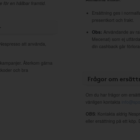
 för en hållbar framtid.
Ersättning ges i normalf
presentkort och frakt.
r
Obs:
Användande av raba
Mecenat) som ej utfärdat
l Nespresso att använda,
din cashback går förlora
a kampanjer. Återkom gärna
ttkoder och bra
Frågor om ersätt
Om du har frågor om ersätt
vänligen kontakta
info@spo
OBS
: Kontakta aldrig Nesp
eller ersättning på ett köp