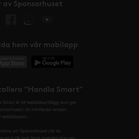
 av Sponsorhuset
da hem vår mobilapp
tallera "Handla Smart"
 Smart är ett webbläsartillägg som ger
onsorhuset i en minifierad version,
 i webbläsaren.
minns om Sponsorhuset när du
r en butik som finns ansluten hos oss.